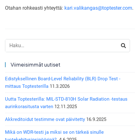
Otahan rohkeasti yhteyttä:
kari.valikangas@toptester.com
.
Haku:
Viimeisimmät uutiset
Edistyksellinen Board-Level Reliability (BLR) Drop Test -
mittaus Toptesterilla
11.3.2026
Uutta Toptesterilla: MIL-STD-810H Solar Radiation -testaus
aurinkorasitusta varten
12.11.2025
Akkreditoidut testimme ovat päivitetty
16.9.2025
Mikä on WDR-testi ja miksi se on tärkeä sinulle
tuotekehitysinsinöörinä?
4.6.2025