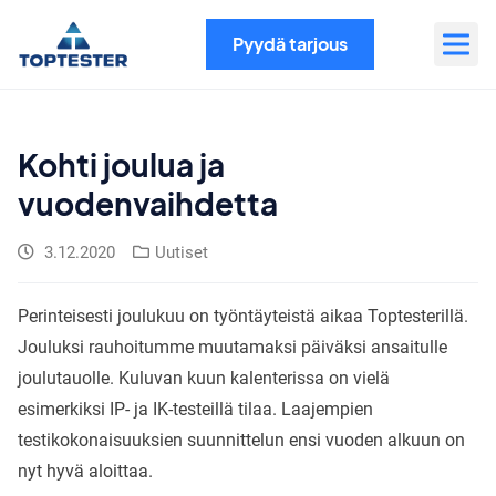
Siirry
sisältöön
Pyydä tarjous
Kohti joulua ja
vuodenvaihdetta
3.12.2020
Uutiset
Perinteisesti joulukuu on työntäyteistä aikaa Toptesterillä.
Jouluksi rauhoitumme muutamaksi päiväksi ansaitulle
joulutauolle. Kuluvan kuun kalenterissa on vielä
esimerkiksi IP- ja IK-testeillä tilaa. Laajempien
testikokonaisuuksien suunnittelun ensi vuoden alkuun on
nyt hyvä aloittaa.