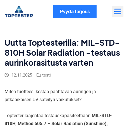
Siirry
sisältöön
Pyydä tarjous
Uutta Toptesterilla: MIL-STD-
810H Solar Radiation -testaus
aurinkorasitusta varten
12.11.2025
testi
Miten tuotteesi kestää paahtavan auringon ja
pitkäaikaisen UV-säteilyn vaikutukset?
Toptester laajentaa testauskapasiteettiaan
MIL-STD-
810H, Method 505.7 – Solar Radiation (Sunshine),