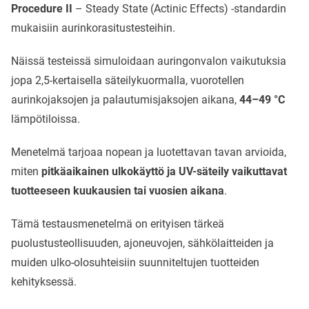
Procedure II
– Steady State (Actinic Effects) -standardin
mukaisiin aurinkorasitustesteihin.
Näissä testeissä simuloidaan auringonvalon vaikutuksia
jopa 2,5-kertaisella säteilykuormalla, vuorotellen
aurinkojaksojen ja palautumisjaksojen aikana,
44–49 °C
lämpötiloissa.
Menetelmä tarjoaa nopean ja luotettavan tavan arvioida,
miten
pitkäaikainen ulkokäyttö ja UV-säteily vaikuttavat
tuotteeseen kuukausien tai vuosien aikana
.
Tämä testausmenetelmä on erityisen tärkeä
puolustusteollisuuden, ajoneuvojen, sähkölaitteiden ja
muiden ulko-olosuhteisiin suunniteltujen tuotteiden
kehityksessä.