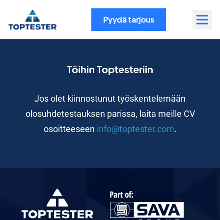
Siirry
sisältöön
Pyydä tarjous
Töihin Toptesteriin
Jos olet kiinnostunut työskentelemään
olosuhdetestauksen parissa, laita meille CV
osoitteeseen
info@toptester.com
.