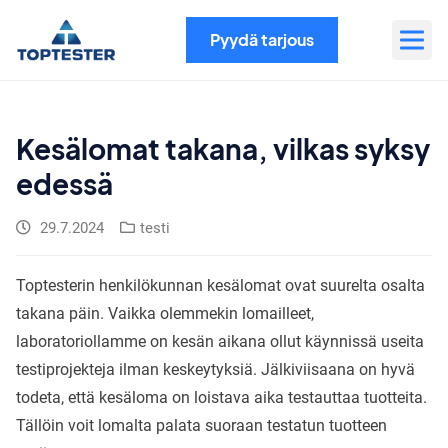
Siirry
sisältöön
Pyydä tarjous
Kesälomat takana, vilkas syksy
edessä
29.7.2024
testi
Toptesterin henkilökunnan kesälomat ovat suurelta osalta
takana päin. Vaikka olemmekin lomailleet,
laboratoriollamme on kesän aikana ollut käynnissä useita
testiprojekteja ilman keskeytyksiä. Jälkiviisaana on hyvä
todeta, että kesäloma on loistava aika testauttaa tuotteita.
Tällöin voit lomalta palata suoraan testatun tuotteen