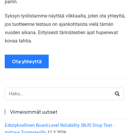
pariin.
Syksyn työlistamme näyttää vilkkaalta, joten ota yhteyttä,
jos tuotteenne testaus on ajankohtaista vielä tämän
vuoden aikana. Erityisesti tärinätestien ajat hupenevat
kovaa tahtia.
Ota yhteyttä
Haku:
Viimeisimmät uutiset
Edistyksellinen Board-Level Reliability (BLR) Drop Test -
mittaus Toptesterilla
11.3.2026