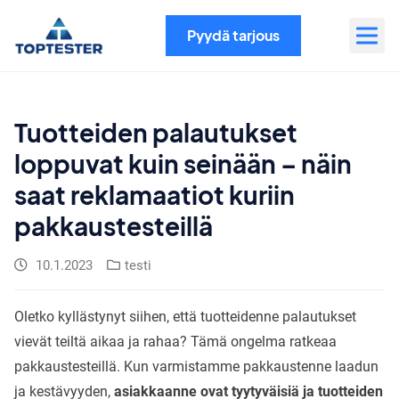
Siirry
sisältöön
Pyydä tarjous
Tuotteiden palautukset
loppuvat kuin seinään – näin
saat reklamaatiot kuriin
pakkaustesteillä
10.1.2023
testi
Oletko kyllästynyt siihen, että tuotteidenne palautukset
vievät teiltä aikaa ja rahaa? Tämä ongelma ratkeaa
pakkaustesteillä. Kun varmistamme pakkaustenne laadun
ja kestävyyden,
asiakkaanne ovat tyytyväisiä ja tuotteiden