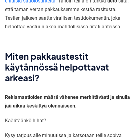
erilaisia sääolosuhteita
. Tällöin teillä on tarkka
tieto
siitä,
että tämän verran pakkauksemme kestää rasitusta.
Testien jälkeen saatte virallisen testidokumentin, joka
helpottaa vastuunjakoa mahdollisissa riitatilanteissa.
Miten pakkaustestit
käytännössä helpottavat
arkeasi?
Reklamaatioiden määrä vähenee merkittävästi
ja sinulla
jää aikaa keskittyä olennaiseen.
Kääritäänkö hihat?
Kysy tarjous alle minuutissa ja katsotaan teille sopiva