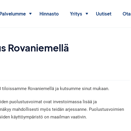
Palvelumme
Hinnasto
Yritys
Uutiset
Ota
us Rovaniemellä
3 tiloissamme Rovaniemellä ja kutsumme sinut mukaan.
aiden puolustusvoimat ovat investoimassa lisää ja
 näkyy mahdollisesti myös teidän arjessanne. Puolustusvoimien
niiden käyttöympäristö on maailman vaativin.