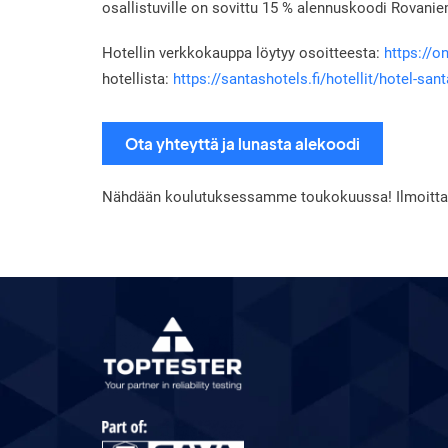
osallistuville on sovittu 15 % alennuskoodi Rovani
Hotellin verkkokauppa löytyy osoitteesta:
https://on
hotellista:
https://santashotels.fi/hotellit/hotel-san
Ota yhteyttä ja lunasta alekoodi
Nähdään koulutuksessamme toukokuussa! Ilmoitta