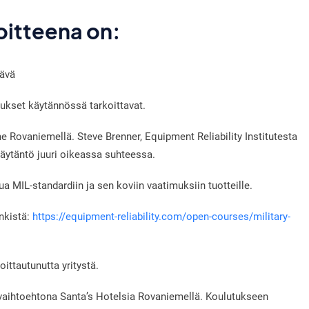
oitteena on:
ävä
kset käytännössä tarkoittavat.
 Rovaniemellä. Steve Brenner, Equipment Reliability Institutesta
käytäntö juuri oikeassa suhteessa.
MIL-standardiin ja sen koviin vaatimuksiin tuotteille.
inkistä:
https://equipment-reliability.com/open-courses/military-
ttautunutta yritystä.
vaihtoehtona Santa’s Hotelsia Rovaniemellä. Koulutukseen