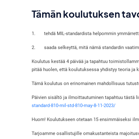
Tämän koulutuksen tav
1. tehdä MIL-standardista helpommin ymmärrett
2. saada selkeyttä, mitä nämä standardin vaatimu
Koulutus kestää 4 päivää ja tapahtuu toimistollamme
pitää huolen, että koulutuksessa yhdistyy teoria ja 
Tämä koulutus on erinomainen mahdollisuus tutustua 
Päivien sisältö ja ilmoittautuminen tapahtuu tästä l
standard-810-mil-std-810-may-8-11-2023/
Huom! Koulutukseen otetaan 15 ensimmäiseksi ilmoi
Tarjoamme osallistujille omakustanteista majoitus