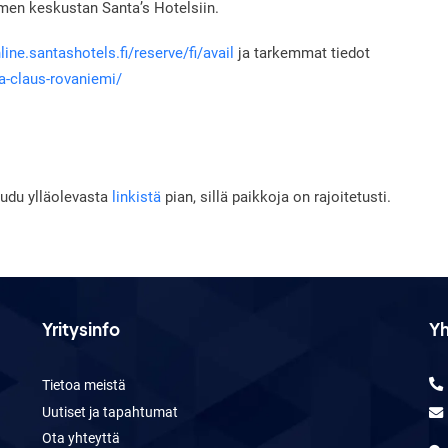
emen keskustan Santa’s Hotelsiin.
line.santashotels.fi/reserve/fi/avail
ja tarkemmat tiedot
ta-claus-rovaniemi/
udu ylläolevasta
linkistä
pian, sillä paikkoja on rajoitetusti.
Yritysinfo
Yh
Tietoa meistä
Uutiset ja tapahtumat
Ota yhteyttä