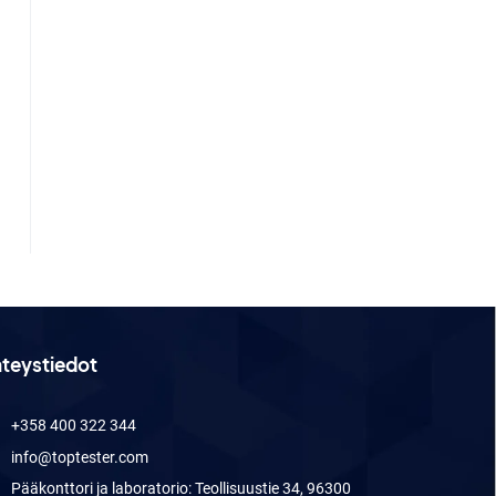
teystiedot
+358 400 322 344
info@toptester.com
Pääkonttori ja laboratorio: Teollisuustie 34, 96300