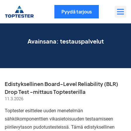
Siirry
sisältöön
Pyydä tarjous
Avainsana:
testauspalvelut
Edistyksellinen Board-Level Reliability (BLR)
Drop Test -mittaus Toptesterilla
11.3.2026
Toptester esittelee uuden menetelmän
sähkökomponenttien vikasietoisuuden testaamiseen
piirilevytason pudotustesteissä. Tämä edistyksellinen