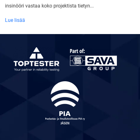
insinööri vastaa koko projektista tietyn...
Mitä
Lue lisää
testi-
insinöörin
tehtäviin
kuuluu
Toptesterillä?