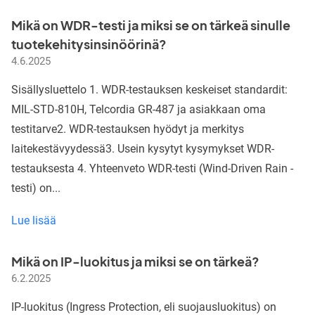
testimme
ovat
Mikä on WDR-testi ja miksi se on tärkeä sinulle
päivitetty
tuotekehitysinsinöörinä?
4.6.2025
Sisällysluettelo 1. WDR-testauksen keskeiset standardit:
MIL-STD-810H, Telcordia GR-487 ja asiakkaan oma
testitarve2. WDR-testauksen hyödyt ja merkitys
laitekestävyydessä3. Usein kysytyt kysymykset WDR-
testauksesta 4. Yhteenveto WDR-testi (Wind-Driven Rain -
testi) on...
Mikä
Lue lisää
on
WDR-
Mikä on IP-luokitus ja miksi se on tärkeä?
testi
6.2.2025
ja
miksi
IP-luokitus (Ingress Protection, eli suojausluokitus) on