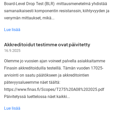
Board-Level Drop Test (BLR) -mittausmenetelmä yhdistää
samanaikaisesti komponentin resistanssin, kiihtyvyyden ja
venymän mittaukset, mikä...
Edistyksellinen
Lue lisää
Board-
Level
Akkreditoidut testimme ovat päivitetty
Reliability
16.9.2025
(BLR)
Drop
Olemme jo vuosien ajan voineet palvella asiakkaitamme
Test
Finasin akkreditoiduilla testeillä. Tämän vuoden 17025-
-
arviointi on saatu päätökseen ja akkreditointien
mittaus
pätevyysalueemme näet täältä:
Toptesterilla
https://www.finas.fi/Scopes/T275%20A08%202025.pdf
Päivitetyssä luettelossa näet kaikki...
Akkreditoidut
Lue lisää