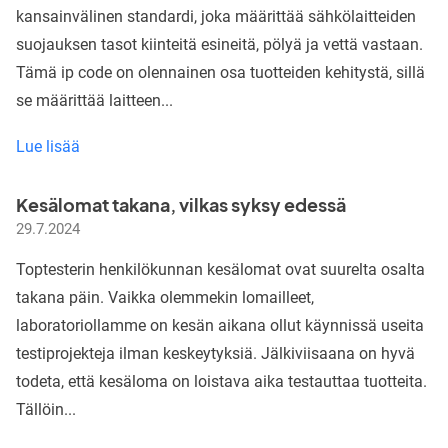
se
kansainvälinen standardi, joka määrittää sähkölaitteiden
on
suojauksen tasot kiinteitä esineitä, pölyä ja vettä vastaan.
tärkeä
Tämä ip code on olennainen osa tuotteiden kehitystä, sillä
sinulle
se määrittää laitteen...
tuotekehitysinsinöörinä?
Mikä
Lue lisää
on
IP-
Kesälomat takana, vilkas syksy edessä
luokitus
29.7.2024
ja
miksi
Toptesterin henkilökunnan kesälomat ovat suurelta osalta
se
takana päin. Vaikka olemmekin lomailleet,
on
laboratoriollamme on kesän aikana ollut käynnissä useita
tärkeä?
testiprojekteja ilman keskeytyksiä. Jälkiviisaana on hyvä
todeta, että kesäloma on loistava aika testauttaa tuotteita.
Tällöin...