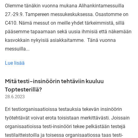
Olemme tänäkin vuonna mukana Alihankintamessuilla
27.-29.9. Tampereen messukeskuksessa. Osastomme on
C410. Nämä messut on meille yhdet tärkeimmistä, sillä
pääsemme tapaamaan sekä uusia ihmisiä että näkemään
kasvokkain nykyisiä asiakkaitamme. Tänä vuonna
messuilla...
Toptester
Lue lisää
on
Alihankintamessuilla
Mitä testi-insinöörin tehtäviin kuuluu
Tampereella
Toptesterillä?
2023
28.6.2023
Eri testiorganisaatioissa testauksia tekevän insinöörin
työtehtävät voivat erota toisistaan merkittävästi. Joissain
organisaatioissa testi-insinööri tekee pelkästään testejä
testilaitteistoilla ja toisessa organisaatiossa taas testi-