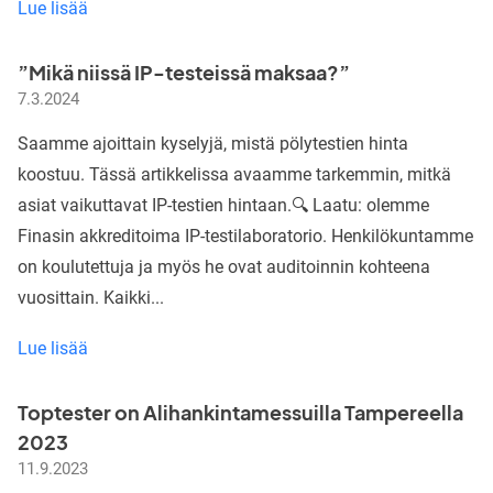
Kesälomat
Lue lisää
takana,
vilkas
”Mikä niissä IP-testeissä maksaa?”
syksy
7.3.2024
edessä
Saamme ajoittain kyselyjä, mistä pölytestien hinta
koostuu. Tässä artikkelissa avaamme tarkemmin, mitkä
asiat vaikuttavat IP-testien hintaan.🔍 Laatu: olemme
Finasin akkreditoima IP-testilaboratorio. Henkilökuntamme
on koulutettuja ja myös he ovat auditoinnin kohteena
vuosittain. Kaikki...
”Mikä
Lue lisää
niissä
IP-
Toptester on Alihankintamessuilla Tampereella
testeissä
2023
maksaa?”
11.9.2023