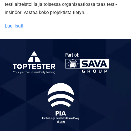
testilaitteistoilla ja toisessa organisaatiossa taas testi-
insinööri vastaa koko projektista tietyn...
Mitä
Lue lisää
testi-
insinöörin
tehtäviin
kuuluu
Toptesterillä?