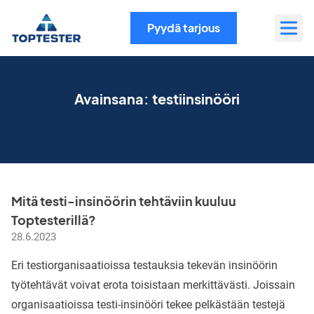
Siirry
sisältöön
Pyydä tarjous
Avainsana:
testiinsinööri
Mitä testi-insinöörin tehtäviin kuuluu
Toptesterillä?
28.6.2023
Eri testiorganisaatioissa testauksia tekevän insinöörin
työtehtävät voivat erota toisistaan merkittävästi. Joissain
organisaatioissa testi-insinööri tekee pelkästään testejä