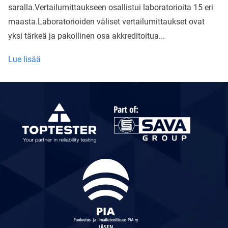
saralla.Vertailumittaukseen osallistui laboratorioita 15 eri
maasta.Laboratorioiden väliset vertailumittaukset ovat
yksi tärkeä ja pakollinen osa akkreditoitua...
Hyväksytty:
Lue lisää
Ympäristö-
ja
olosuhdetestien
vertailumittaus