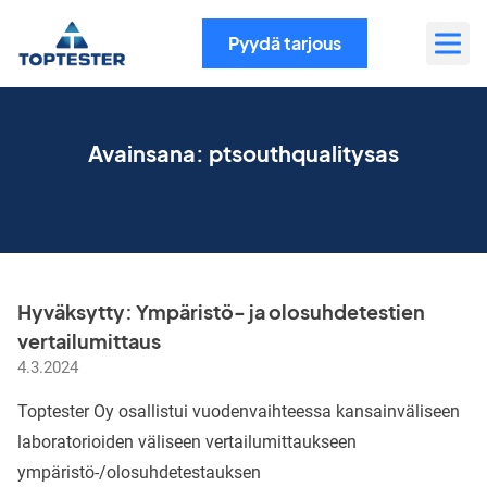
Siirry
sisältöön
Pyydä tarjous
Avainsana:
ptsouthqualitysas
Hyväksytty: Ympäristö- ja olosuhdetestien
vertailumittaus
4.3.2024
Toptester Oy osallistui vuodenvaihteessa kansainväliseen
laboratorioiden väliseen vertailumittaukseen
ympäristö-/olosuhdetestauksen