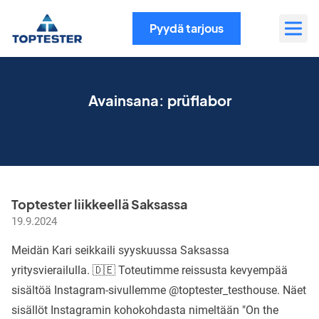
Siirry
sisältöön
Pyydä tarjous
Avainsana:
prüflabor
Toptester liikkeellä Saksassa
19.9.2024
Meidän Kari seikkaili syyskuussa Saksassa
yritysvierailulla. 🇩🇪 Toteutimme reissusta kevyempää
sisältöä Instagram-sivullemme @toptester_testhouse. Näet
sisällöt Instagramin kohokohdasta nimeltään "On the