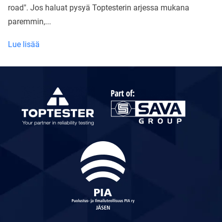
road". Jos haluat pysyä Toptesterin arjessa mukana
paremmin,...
Toptester
Lue lisää
liikkeellä
Saksassa