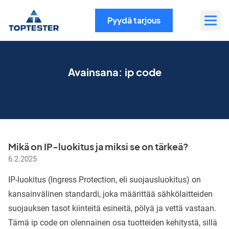
Siirry
sisältöön
Pyydä tarjous
Avainsana:
ip code
Mikä on IP-luokitus ja miksi se on tärkeä?
6.2.2025
IP-luokitus (Ingress Protection, eli suojausluokitus) on
kansainvälinen standardi, joka määrittää sähkölaitteiden
suojauksen tasot kiinteitä esineitä, pölyä ja vettä vastaan.
Tämä ip code on olennainen osa tuotteiden kehitystä, sillä