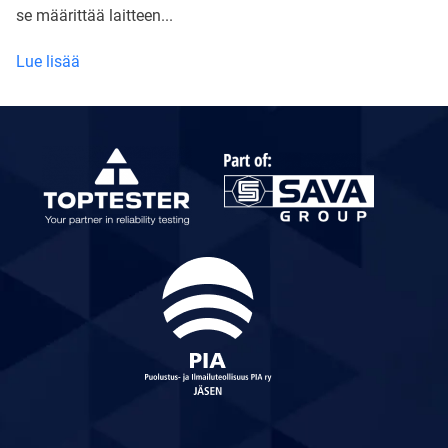
se määrittää laitteen...
Mikä
Lue lisää
on
IP-
luokitus
ja
miksi
se
on
tärkeä?