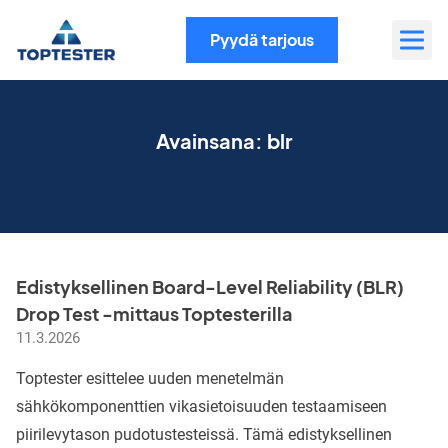
Siirry
sisältöön
Pyydä tarjous
Avainsana:
blr
Edistyksellinen Board-Level Reliability (BLR)
Drop Test -mittaus Toptesterilla
11.3.2026
Toptester esittelee uuden menetelmän
sähkökomponenttien vikasietoisuuden testaamiseen
piirilevytason pudotustesteissä. Tämä edistyksellinen