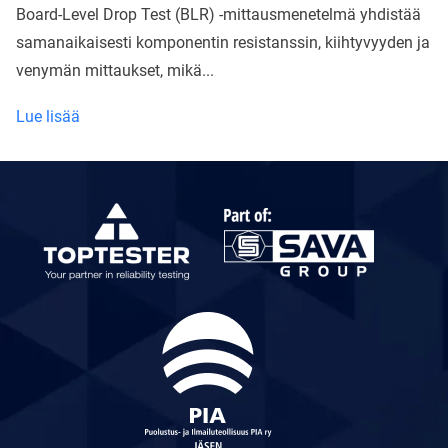
Board-Level Drop Test (BLR) -mittausmenetelmä yhdistää
samanaikaisesti komponentin resistanssin, kiihtyvyyden ja
venymän mittaukset, mikä...
Edistyksellinen
Lue lisää
Board-
Level
Reliability
(BLR)
Drop
Test
-
mittaus
Toptesterilla